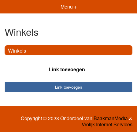
Menu +
Winkels
Winkels
Link toevoegen
Link toevoegen
Copyright © 2023 Onderdeel van
BaakmanMedia
&
Vrolijk Internet Services