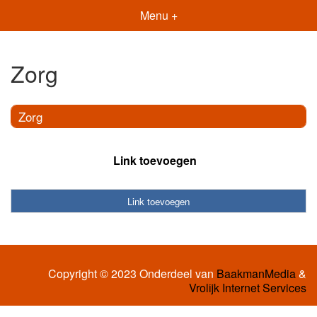
Menu +
Zorg
Zorg
Link toevoegen
Link toevoegen
Copyright © 2023 Onderdeel van
BaakmanMedia
&
Vrolijk Internet Services